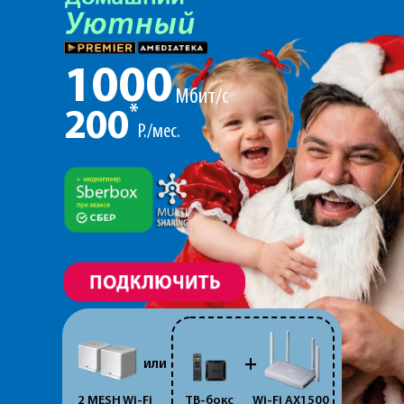
1000
Мбит/с
*
200
Р./мес.
+
или
2 MESH Wi-Fi
ТВ-бокс
Wi-Fi AX1500