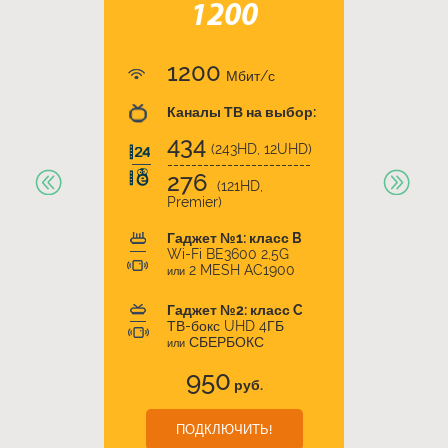
1200
1200
Мбит/с
Каналы ТВ на выбор:
434
(243HD, 12UHD)
------------------------
276
(121HD,
Premier)
Гаджет №1: класс B
Wi-Fi BE3600 2,5G
2 MESH AC1900
или
Гаджет №2: класс C
ТВ-бокс UHD 4ГБ
СБЕРБОКС
или
950
руб.
ПОДКЛЮЧИТЬ!