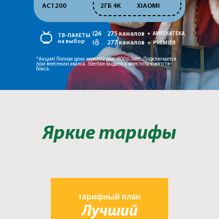
AC1200
2ГБ 4К
XIAOMI
275 каналов
+ AMEDIATEKA
ТВ-ПАКЕТЫ
на выбор
277 каналов
+ PREMIER
*Акция! Полная цена через 92 дня - 800р./мес. Подключается
при внесении аванса. Sberbox выдается вместо базового тв-
бокса.
Яркие тарифы
тарифный план
Лучший