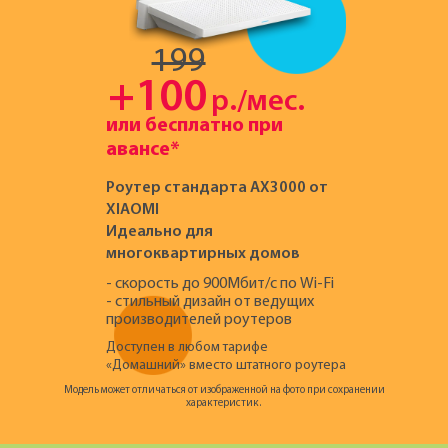
199
+100
р./мес.
или бесплатно при
авансе*
Роутер стандарта AX3000 от
XIAOMI
Идеально для
многоквартирных домов
- скорость до 900Мбит/c по Wi-Fi
- стильный дизайн от ведущих
производителей роутеров
Доступен в любом тарифе
«Домашний» вместо штатного роутера
Модель может отличаться от изображенной на фото при сохранении
характеристик.